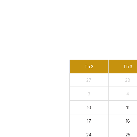
Th 2
Th 3
27
28
3
4
10
11
17
18
24
25