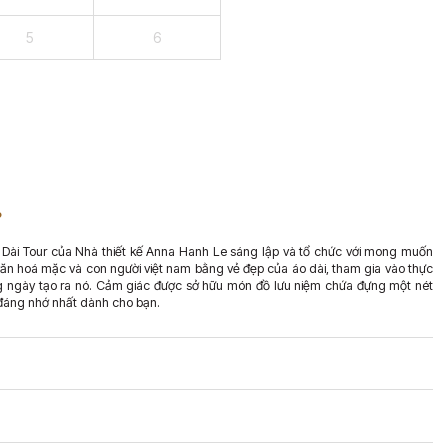
5
6
?
o Dài Tour của Nhà thiết kế Anna Hanh Le sáng lập và tổ chức với mong muốn
văn hoá mặc và con người việt nam bằng vẻ đẹp của áo dài, tham gia vào thực
ng ngày tạo ra nó. Cảm giác được sở hữu món đồ lưu niệm chứa đựng một nét
 đáng nhớ nhất dành cho bạn.