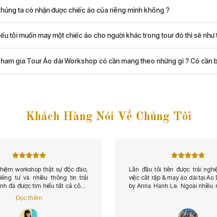
húng ta có nhận được chiếc áo của riêng mình không ?
ếu tôi muốn may một chiếc áo cho người khác trong tour đó thì sẽ như 
ham gia Tour Áo dài Workshop có cần mang theo những gì ? Có cần b
Khách Hàng Nói Về Chúng Tôi
ghiệm workshop thật sự độc đáo,
Lần đầu tôi tiên được trải ngh
iêng tư và nhiều thông tin trải
việc cắt rập & may áo dài tại Ao
nh đã được tìm hiểu tất cả công
by Anna Hanh Le. Ngoài nhiều 
 chiếc áo dài từ nông trại trồng
sang trọng quý phái dành ch
Đọc thêm
m, sản xuất vải đến đo, cắt, rập,
kiện quan trọng, còn có mẫu á
sự rất mở mang.
lịch đơn giản hơn phù hợp cho