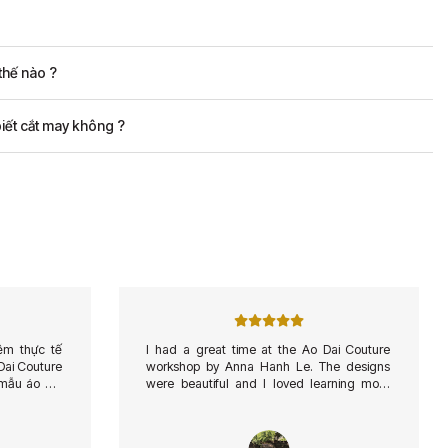
thế nào ?
iết cắt may không ?
iệm thực tế
I had a great time at the Ao Dai Couture
 Dai Couture
workshop by Anna Hanh Le. The designs
mẫu áo dài
were beautiful and I loved learning more
o những sự
about Vietnamese culture. Its a wonderful
o dài thanh
place to visit for anyone who appreciates
 hoạt động
tradition and style.