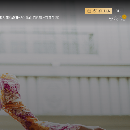
ĐẶT LỊCH HẸN
VI
0
UA NHANH
ÁO DÀI TOUR
TIN TỨC
Số Lượng
10 người
MẤN ĐỘI ĐẦU