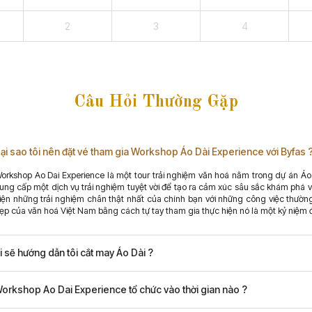
2
3
4
Câu Hỏi Thường Gặp
ại sao tôi nên đặt vé tham gia Workshop Áo Dài Experience với Byfas 
orkshop Ao Dai Experience là một tour trải nghiệm văn hoá nằm trong dự án Á
ung cấp một dịch vụ trải nghiệm tuyệt vời để tạo ra cảm xúc sâu sắc khám phá 
iện những trải nghiệm chân thật nhất của chính bạn với những công việc thườ
ẹp của văn hoá Việt Nam bằng cách tự tay tham gia thực hiện nó là một kỷ niệm
i sẽ hướng dẫn tôi cắt may Áo Dài ?
orkshop Ao Dai Experience tổ chức vào thời gian nào ?