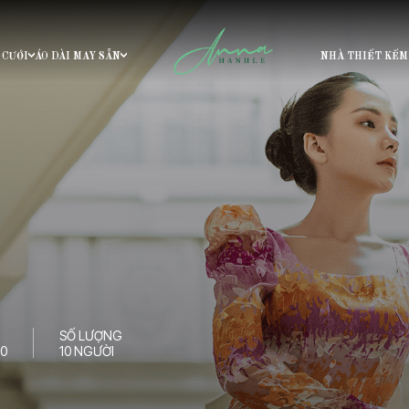
 CƯỚI
ÁO DÀI MAY SẴN
NHÀ THIẾT KẾ
M
ÁO DÀI
Buổi Chiều
Tour Buổi Sáng
 - 15H30, 15H30 - 17H00
9H00 - 10H30, 10H30 - 12H00
SỐ LƯỢNG
ẶT NGAY
00
10 NGƯỜI
 KHOÁC NAM
ÁO KHOÁC NỮ