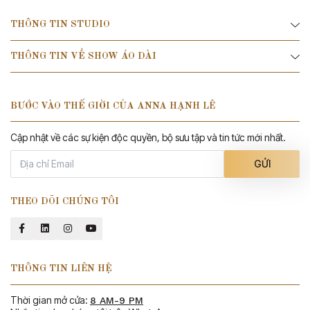
$100 - $500
(0)
THÔNG TIN STUDIO
$500 - $1000
(0)
$1500 - $2000
(0)
THÔNG TIN VỀ SHOW ÁO DÀI
BƯỚC VÀO THẾ GIỜI CỦA ANNA HẠNH LÊ
Cập nhật về các sự kiện độc quyền, bộ sưu tập và tin tức mới nhất.
GỬI
THEO DÕI CHÚNG TÔI
THÔNG TIN LIÊN HỆ
Thời gian mở cửa:
8 AM-9 PM