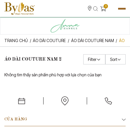
0
KIỂU
TRANG CHỦ
ÁO DÀI COUTURE
ÁO DÀI COUTURE NAM
ÁO D
MÀU
Filter
Sort
ÁO DÀI COUTURE NAM 2
PRICE: LOW TO HIGH
Không tìm thấy sản phẩm phù hợp với lựa chọn của bạn
PRICE: HIGH TO LOW
KÍCH THƯỚC
GIÁ
CỬA HÀNG
$0 - $100
(0)