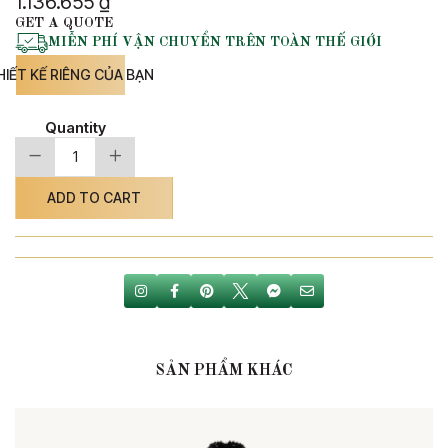
1.136.655
₫
GET A QUOTE
MIỄN PHÍ VẬN CHUYỂN TRÊN TOÀN THẾ GIỚI
HIẾT KẾ RIÊNG CỦA BẠN
Quantity
-
+
Khăn
choàng
lụa
ADD TO CART
61
quantity
SẢN PHẨM KHÁC